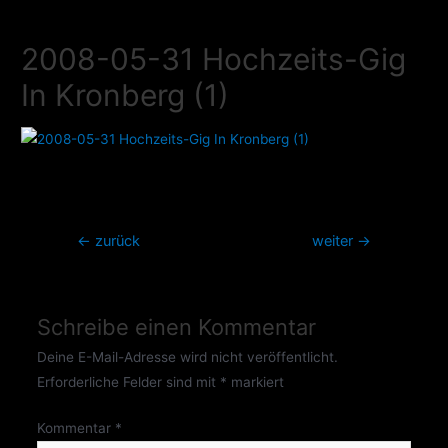
Zum
Inhalt
2008-05-31 Hochzeits-Gig
springen
In Kronberg (1)
Beitragsnavigation
←
zurück
weiter
→
Schreibe einen Kommentar
Deine E-Mail-Adresse wird nicht veröffentlicht.
Erforderliche Felder sind mit
*
markiert
Kommentar
*