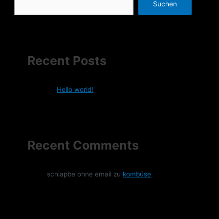
Suchen
Recent Posts
Hello world!
Recent Comments
schlapbe ohne email
zu
kombüse