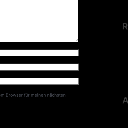
R
em Browser für meinen nächsten
A