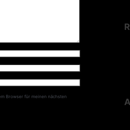
R
em Browser für meinen nächsten
A