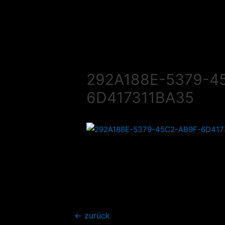
Zum
Inhalt
springen
292A188E-5379-4
6D417311BA35
Beitragsnavigation
←
zurück