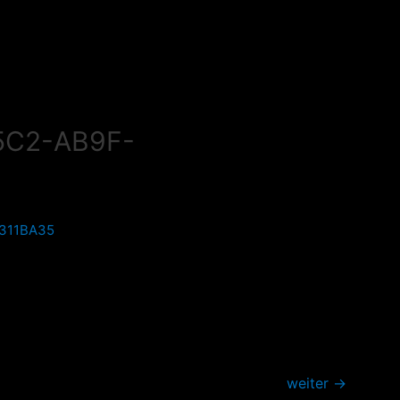
5C2-AB9F-
weiter
→