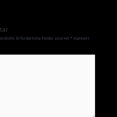
tar
entlicht.
Erforderliche Felder sind mit
*
markiert